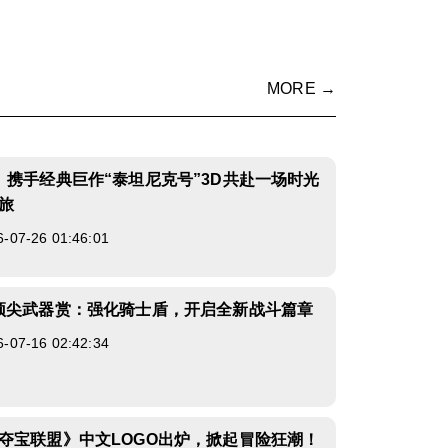
MORE →
》携手经典巨作“泰坦尼克号”3D共赴一场时光
旅
7-26 01:46:01
顶尖武器赏：强化骑士盾，开启全新战斗篇章
7-16 02:42:34
夺宝联盟》中文LOGO出炉，掀起冒险狂潮！