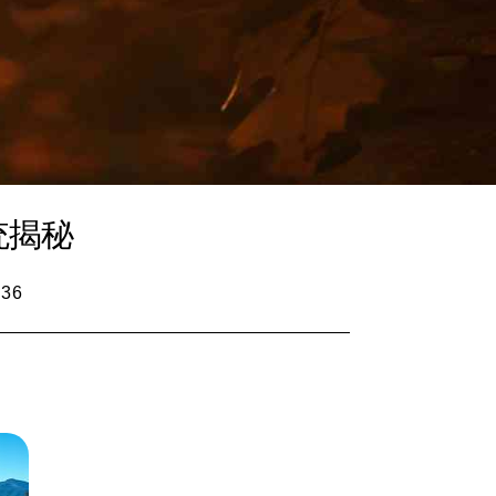
统揭秘
:36