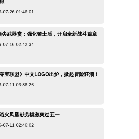
旅
7-26 01:46:01
顶尖武器赏：强化骑士盾，开启全新战斗篇章
7-16 02:42:34
夺宝联盟》中文LOGO出炉，掀起冒险狂潮！
7-11 03:36:26
浴火凤凰献劳模激爽过五一
7-11 02:46:02